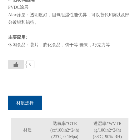
PVDC涂层
Alox涂层：透明度好，阻氧阻湿性能优异，可以替代K膜以及部
分镀铝和铝箔。
主要应用:
休闲食品：薯片，膨化食品，饼干等 糖果，巧克力等
0
材质选择
透氧率*OTR
透湿率*WVTR
材质
(cc/100in2*24h)
(g/100in2*24h)
(23'C, 0.1Mpa)
(38'C, 90% RH)