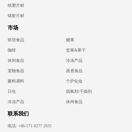
纸塑片材
镭射片材
市场
烘培食品
糖果
咖啡
坚果&果干
休闲食品
冷冻产品
宠物食品
蒸煮食品
酱料调料
个护化妆
日化
脱氧剂/干燥剂
冷冻产品
休闲食品
联系我们
电话: +86-571-8277 2935